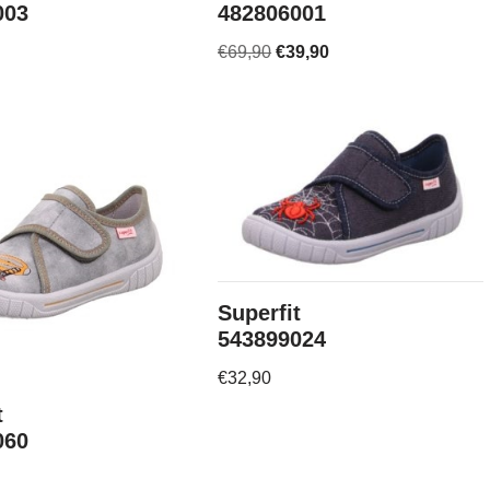
003
482806001
€
69,90
€
39,90
Superfit
543899024
€
32,90
t
060