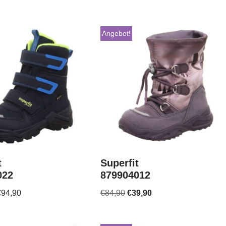
Angebot!
t
Superfit
022
879904012
€
94,90
€
84,90
€
39,90