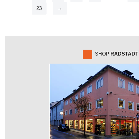
23
→
SHOP
RADSTADT