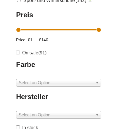
Sport- und Winterschuhe
(142)
Preis
Price:
€1
—
€140
On sale
(91)
Farbe
Select an Option
Hersteller
Select an Option
In stock