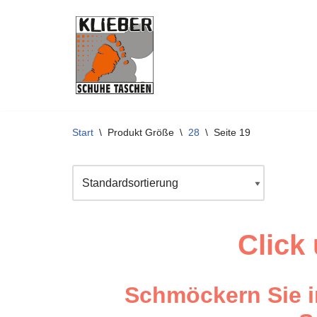
Zum
Inhalt
springen
Start
\
Produkt Größe
\
28
\
Seite 19
Click
Schmöckern Sie i