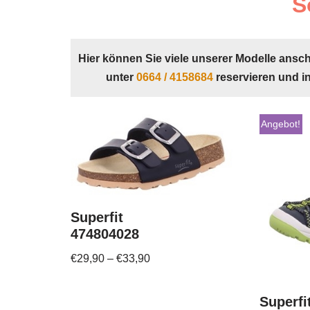
S
Hier können Sie viele unserer Modelle ansc
unter
0664 / 4158684
reservieren und i
Angebot!
Superfit
474804028
€
29,90
–
€
33,90
Superfi