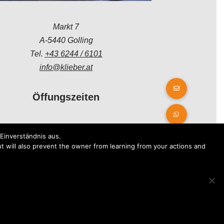
Markt 7
A-5440 Golling
Tel.
+43 6244 / 6101
info@klieber.at
Öffungszeiten
Montag - Freitag:
Einverständnis aus.
08.00 - 12.00 Uhr
t will also prevent the owner from learning from your actions and
14.00 - 18.00 Uhr
Samstag:
08.30 - 12.30 Uhr