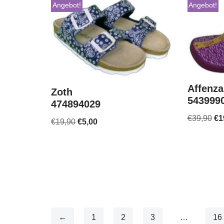
Angebot!
Angebot!
Affenz
Zoth
543999
474894029
€
39,90
€
1
€
19,90
€
5,00
←
1
2
3
…
16