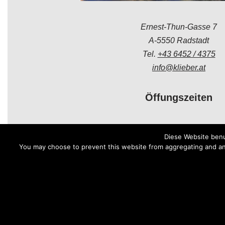
Ernest-Thun-Gasse 7
A-5550 Radstadt
Tel.
+43 6452 / 4375
info@klieber.at
Öffungszeiten
Montag - Freitag:
Diese Website benu
08.00 - 12.00 Uhr
You may choose to prevent this website from aggregating and anal
14.00 - 18.00 Uhr
Samstag:
08.30 - 12.00 Uhr