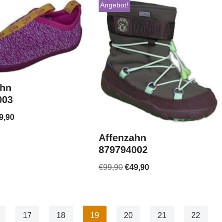
Angebot!
ahn
003
9,90
Affenzahn
879794002
€
99,90
€
49,90
17
18
19
20
21
22