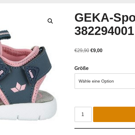
GEKA-Spo
382294001
€
29,90
€
9,00
Größe