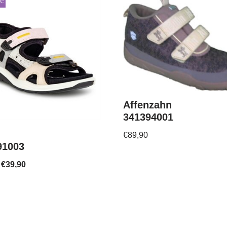
t!
Affenzahn
341394001
€
89,90
91003
€
39,90