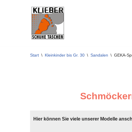
Zum
Inhalt
springen
Start
\
Kleinkinder bis Gr. 30
\
Sandalen
\
GEKA-Sp
Schmöckern
Hier können Sie viele unserer Modelle ansc