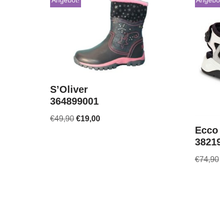
Angebot!
Angebo
S’Oliver
364899001
€
49,90
€
19,00
Ecco
3821
€
74,90