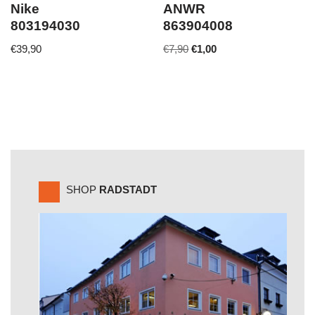
Nike
ANWR
803194030
863904008
€
39,90
€
7,90
€
1,00
SHOP
RADSTADT