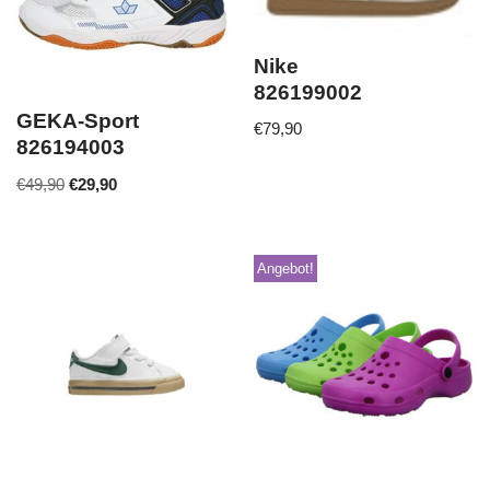
Nike
826199002
GEKA-Sport
€
79,90
826194003
€
49,90
€
29,90
Angebot!