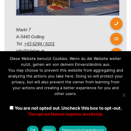
Markt 7
A-5440 Golling
Tel.
+43 6244 / 6101
info@klieber.at
Diese Website benutzt Cookies. Wenn du die Website weiter
nutzt, gehen wir von deinem Einverständnis aus.
Öffungszeiten
You may choose to prevent this website from aggregating and
analyzing the actions you take here. Doing so will protect your
privacy, but will also prevent the owner from learning from
Montag - Freitag:
your actions and creating a better experience for you and
08.00 - 12.00 Uhr
other users.
14.00 - 18.00 Uhr
Samstag:
You are not opted out. Uncheck this box to opt-out.
08.30 - 12.30 Uhr
This opt out feature requires JavaScript.
OK
Nein
Datenschutzerklärung