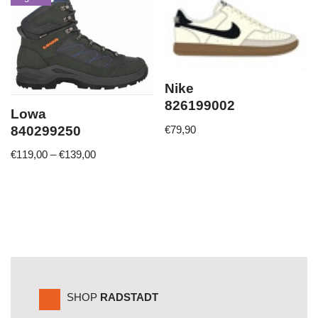
Nike
826199002
Lowa
840299250
€
79,90
€
119,00
–
€
139,00
SHOP
RADSTADT