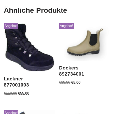
Ähnliche Produkte
Angebot!
Angebot!
Dockers
892734001
Lackner
€
39,90
€
5,00
877001003
€
110,00
€
55,00
Angebot!