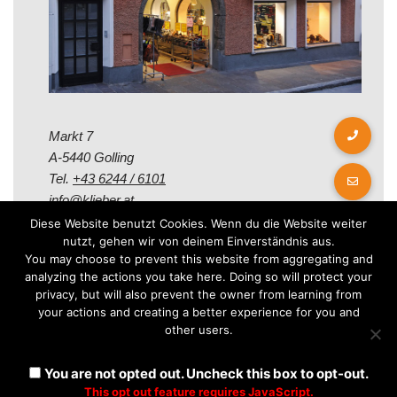
Markt 7
A-5440 Golling
Tel.
+43 6244 / 6101
info@klieber.at
Diese Website benutzt Cookies. Wenn du die Website weiter
nutzt, gehen wir von deinem Einverständnis aus.
Öffungszeiten
You may choose to prevent this website from aggregating and
analyzing the actions you take here. Doing so will protect your
privacy, but will also prevent the owner from learning from
Montag - Freitag:
your actions and creating a better experience for you and
08.00 - 12.00 Uhr
other users.
14.00 - 18.00 Uhr
Samstag:
You are not opted out. Uncheck this box to opt-out.
08.30 - 12.30 Uhr
This opt out feature requires JavaScript.