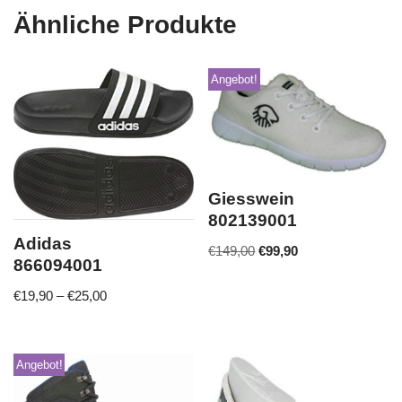
Ähnliche Produkte
Angebot!
Giesswein
802139001
Adidas
€
149,00
€
99,90
866094001
€
19,90
–
€
25,00
Angebot!