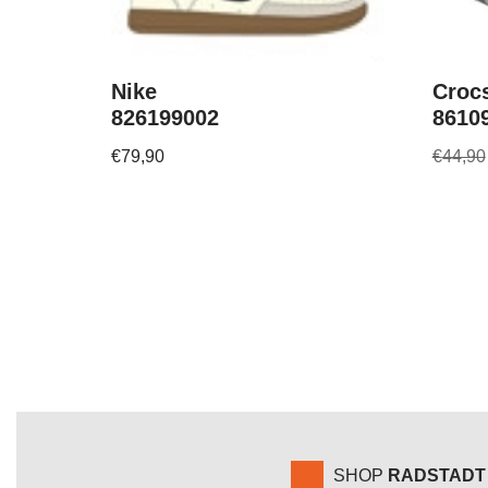
Nike
Croc
826199002
8610
€
79,90
€
44,90
SHOP
RADSTADT