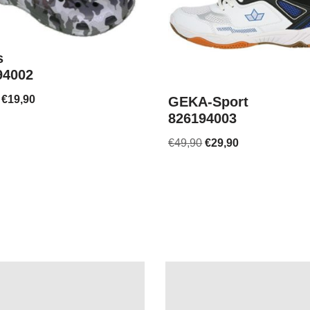
s
94002
€
19,90
GEKA-Sport
826194003
€
49,90
€
29,90