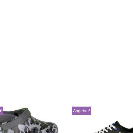
t!
Angebot!