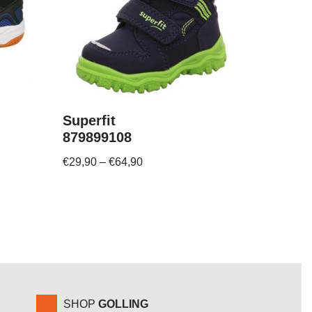
Superfit
879899108
€
29,90
–
€
64,90
SHOP
GOLLING