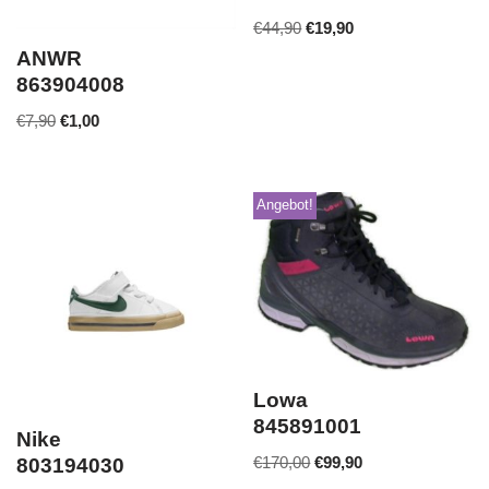
€
44,90
€
19,90
ANWR
863904008
€
7,90
€
1,00
Angebot!
Lowa
845891001
Nike
€
170,00
€
99,90
803194030