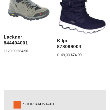
Lackner
Kilpi
844404001
878099004
€
129,00
€
64,90
€
149,00
€
74,90
SHOP
RADSTADT