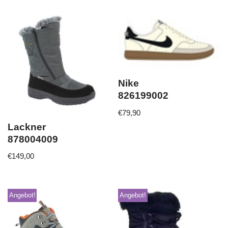
Nike
826199002
€
79,90
Lackner
878004009
€
149,00
Angebot!
Angebot!