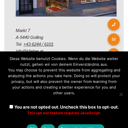
Markt 7
A-5440 Golling
Tel.
+43 6244 / 6101
info@klieber.at
Diese Website benutzt Cookies. Wenn du die Website weiter
nutzt, gehen wir von deinem Einverständnis aus.
Öffungszeiten
You may choose to prevent this website from aggregating and
analyzing the actions you take here. Doing so will protect your
privacy, but will also prevent the owner from learning from
Montag - Freitag:
your actions and creating a better experience for you and
08.00 - 12.00 Uhr
other users.
14.00 - 18.00 Uhr
Samstag:
You are not opted out. Uncheck this box to opt-out.
08.30 - 12.30 Uhr
This opt out feature requires JavaScript.