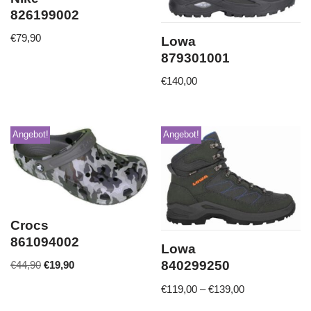
826199002
€
79,90
Lowa
879301001
€
140,00
Angebot!
Angebot!
Crocs
861094002
Lowa
840299250
€
44,90
€
19,90
€
119,00
–
€
139,00