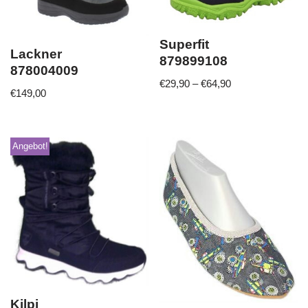
Superfit
Lackner
879899108
878004009
€
29,90
–
€
64,90
€
149,00
Angebot!
Kilpi