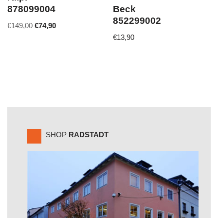
Beck
878099004
852299002
€
149,00
€
74,90
€
13,90
SHOP
RADSTADT