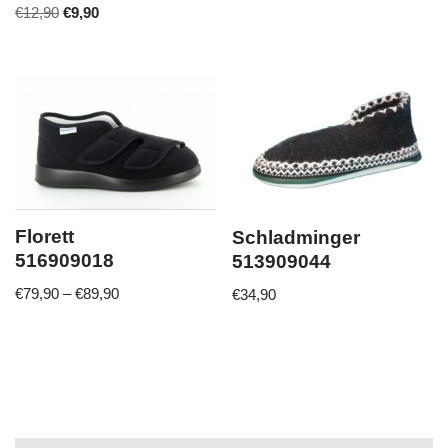
€
12,90
€
9,90
Florett
Schladminger
516909018
513909044
€
79,90
–
€
89,90
€
34,90