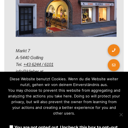
Markt 7
A-5440 Golling
Tel.
+43 6244 / 6101
info@klieber.at
Diese Website benutzt Cookies. Wenn du die Website weiter
nutzt, gehen wir von deinem Einverständnis aus.
Öffungszeiten
You may choose to prevent this website from aggregating and
analyzing the actions you take here. Doing so will protect your
privacy, but will also prevent the owner from learning from
Montag - Freitag:
your actions and creating a better experience for you and
08.00 - 12.00 Uhr
other users.
14.00 - 18.00 Uhr
Samstag:
You are not opted out. Uncheck this box to opt-out.