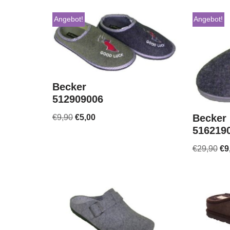
Angebot!
Angebot!
Becker
512909006
Becker
€
9,90
€
5,00
516219
€
29,90
€
9