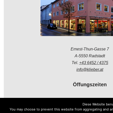
Ernest-Thun-Gasse 7
A-5550 Radstadt
Tel.
+43 6452 / 4375
info@klieber.at
Öffungszeiten
Montag - Freitag:
Diese Website benu
08.00 - 12.00 Uhr
You may choose to prevent this website from aggregating and anal