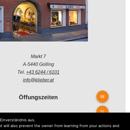
Markt 7
A-5440 Golling
Tel.
+43 6244 / 6101
info@klieber.at
Öffungszeiten
Montag - Freitag:
Einverständnis aus.
08.00 - 12.00 Uhr
t will also prevent the owner from learning from your actions and