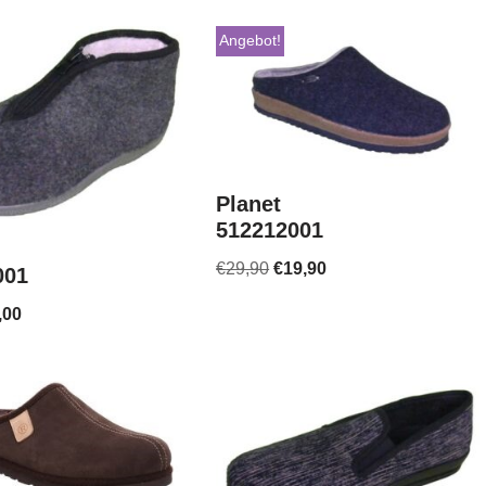
Angebot!
Planet
512212001
€
29,90
€
19,90
001
,00