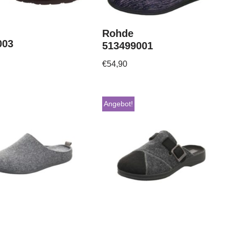
Rohde
003
513499001
€
54,90
Angebot!