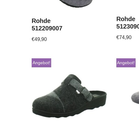
Rohde
Rohde
512309
512209007
€
74,90
€
49,90
Angebot!
Angebot!