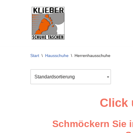
Zum
Inhalt
springen
Start
\
Hausschuhe
\
Herrenhausschuhe
Click
Schmöckern Sie i