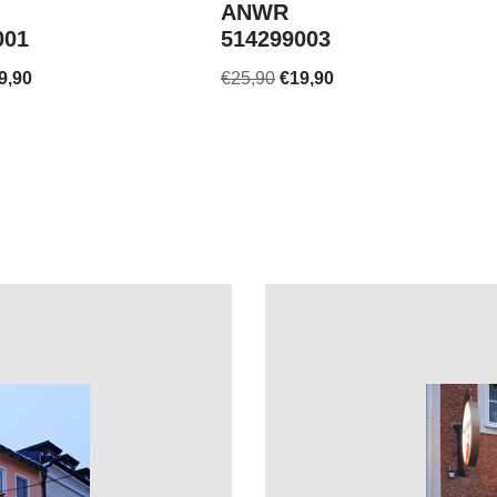
ANWR
001
514299003
9,90
€
25,90
€
19,90