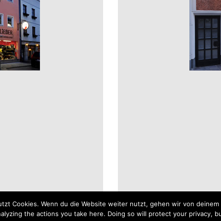
tzt Cookies. Wenn du die Website weiter nutzt, gehen wir von deinem 
yzing the actions you take here. Doing so will protect your privacy, bu