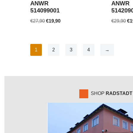
ANWR
ANWR
514099001
514209
€
27,90
€
19,90
€
29,90
€
1
1
2
3
4
→
SHOP
RADSTADT