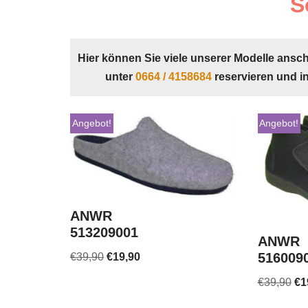
S
Hier können Sie viele unserer Modelle ansc
unter
0664 / 4158684
reservieren und i
Angebot!
Angebot!
ANWR
513209001
ANWR
516009
€
39,90
€
19,90
€
39,90
€
1