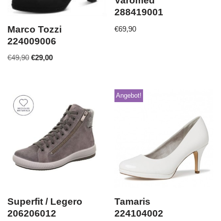
Varomed
288419001
Marco Tozzi
€
69,90
224009006
€
49,90
€
29,00
Angebot!
Superfit / Legero
Tamaris
206206012
224104002