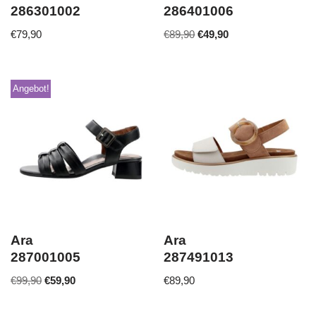
286301002
286401006
€
79,90
€
89,90
€
49,90
Angebot!
Ara
Ara
287001005
287491013
€
99,90
€
59,90
€
89,90