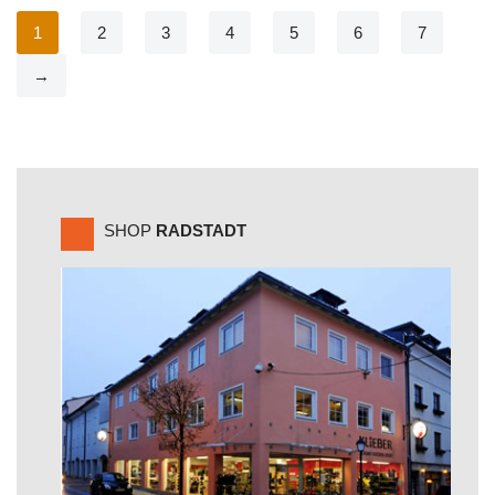
1
2
3
4
5
6
7
→
SHOP
RADSTADT