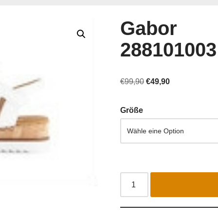
Gabor
288101003
€
99,90
€
49,90
Größe