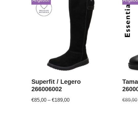
Angebot!
Angebo
Superfit / Legero
Tama
266006002
2600
€
85,00
–
€
189,00
€
89,90