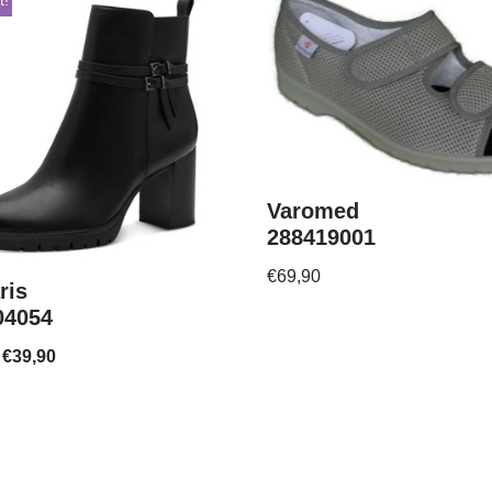
t!
Varomed
288419001
€
69,90
ris
04054
€
39,90