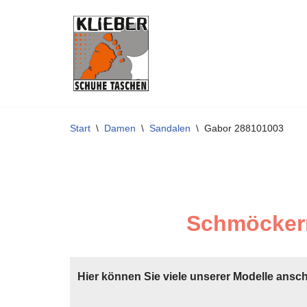
Zum
Inhalt
springen
Start
\
Damen
\
Sandalen
\
Gabor 288101003
Schmöckern
Hier können Sie viele unserer Modelle ansc