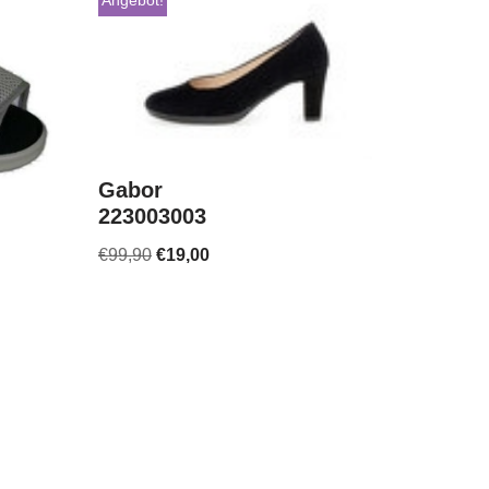
Angebot!
Gabor
223003003
€
99,90
€
19,00