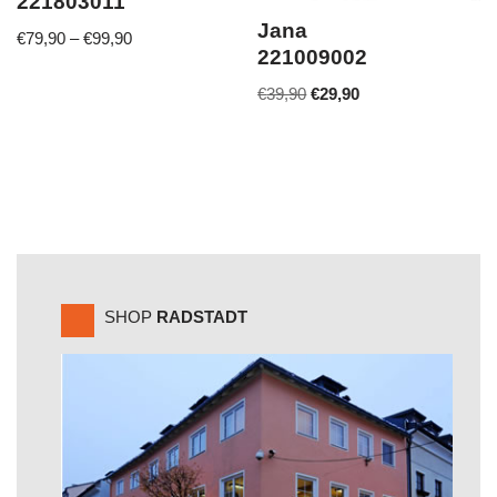
221803011
Jana
€
79,90
–
€
99,90
221009002
€
39,90
€
29,90
SHOP
RADSTADT