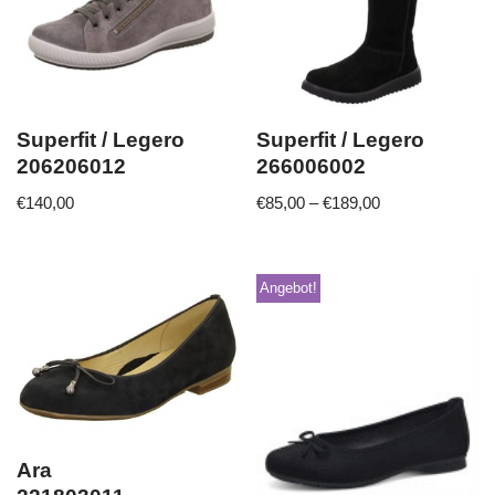
Superfit / Legero
Superfit / Legero
206206012
266006002
€
140,00
€
85,00
–
€
189,00
Angebot!
Ara