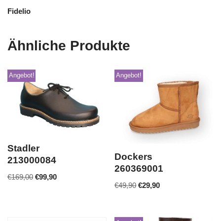
Fidelio
Ähnliche Produkte
Angebot!
Angebot!
Stadler
Dockers
213000084
260369001
€
169,00
€
99,90
€
49,90
€
29,90