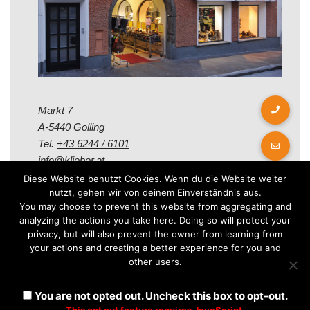
Markt 7
A-5440 Golling
Tel.
+43 6244 / 6101
info@klieber.at
Diese Website benutzt Cookies. Wenn du die Website weiter
nutzt, gehen wir von deinem Einverständnis aus.
Öffungszeiten
You may choose to prevent this website from aggregating and
analyzing the actions you take here. Doing so will protect your
privacy, but will also prevent the owner from learning from
Montag - Freitag:
your actions and creating a better experience for you and
08.00 - 12.00 Uhr
other users.
14.00 - 18.00 Uhr
Samstag:
You are not opted out. Uncheck this box to opt-out.
08.30 - 12.30 Uhr