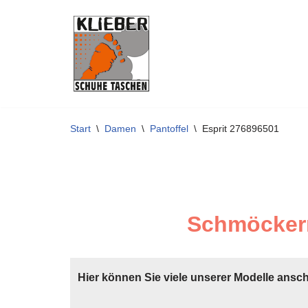
Zum
Inhalt
springen
Start
\
Damen
\
Pantoffel
\
Esprit 276896501
Schmöckern
Hier können Sie viele unserer Modelle ansc