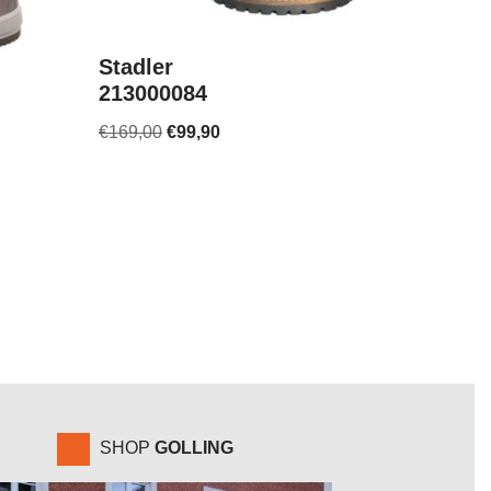
Stadler
213000084
€
169,00
€
99,90
SHOP
GOLLING