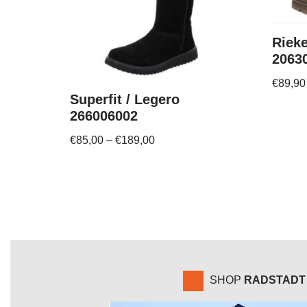
Rieke
2063
€
89,90
Superfit / Legero
266006002
€
85,00
–
€
189,00
SHOP
RADSTADT