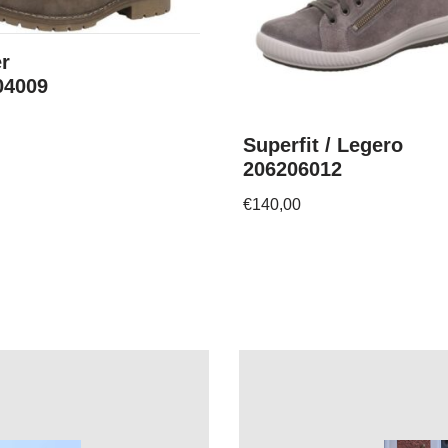
r
04009
Superfit / Legero
206206012
€
140,00