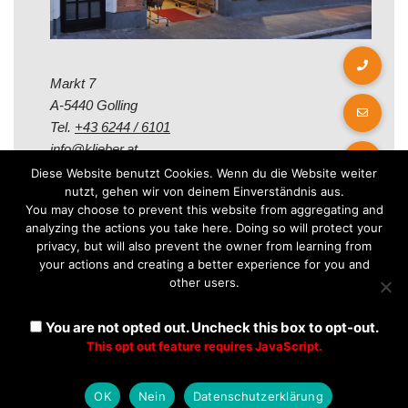
Markt 7
A-5440 Golling
Tel.
+43 6244 / 6101
info@klieber.at
Diese Website benutzt Cookies. Wenn du die Website weiter
nutzt, gehen wir von deinem Einverständnis aus.
Öffungszeiten
You may choose to prevent this website from aggregating and
analyzing the actions you take here. Doing so will protect your
privacy, but will also prevent the owner from learning from
Montag - Freitag:
your actions and creating a better experience for you and
08.00 - 12.00 Uhr
other users.
14.00 - 18.00 Uhr
Samstag:
You are not opted out. Uncheck this box to opt-out.
08.30 - 12.30 Uhr
This opt out feature requires JavaScript.
OK
Nein
Datenschutzerklärung
Neve
| Präsentiert von
WordPress