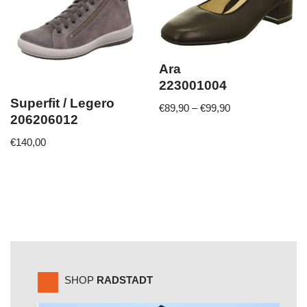
Ara
223001004
Superfit / Legero
€
89,90
–
€
99,90
206206012
€
140,00
SHOP
RADSTADT