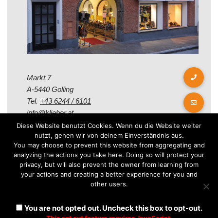
Markt 7
A-5440 Golling
Tel.
+43 6244 / 6101
info@klieber.at
Diese Website benutzt Cookies. Wenn du die Website weiter
nutzt, gehen wir von deinem Einverständnis aus.
Öffungszeiten
You may choose to prevent this website from aggregating and
analyzing the actions you take here. Doing so will protect your
privacy, but will also prevent the owner from learning from
Montag - Freitag:
your actions and creating a better experience for you and
08.00 - 12.00 Uhr
other users.
14.00 - 18.00 Uhr
Samstag:
You are not opted out. Uncheck this box to opt-out.
08.30 - 12.30 Uhr