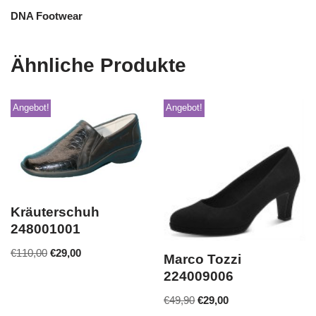
DNA Footwear
Ähnliche Produkte
Angebot!
Angebot!
Kräuterschuh
248001001
€
110,00
€
29,00
Marco Tozzi
224009006
€
49,90
€
29,00