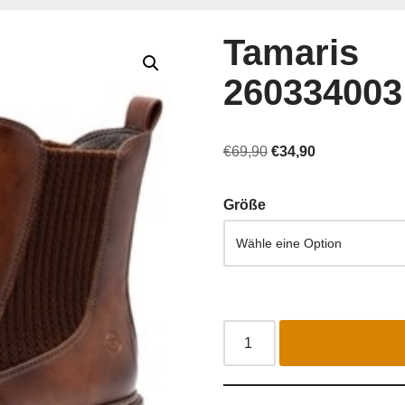
Tamaris
260334003
€
69,90
€
34,90
Größe