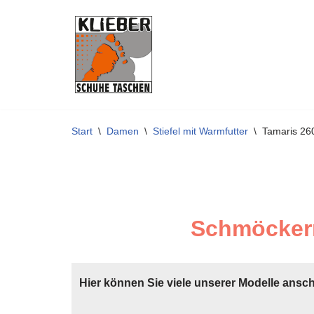
Zum
Inhalt
springen
Start
\
Damen
\
Stiefel mit Warmfutter
\
Tamaris 2
Schmöckern
Hier können Sie viele unserer Modelle ansc