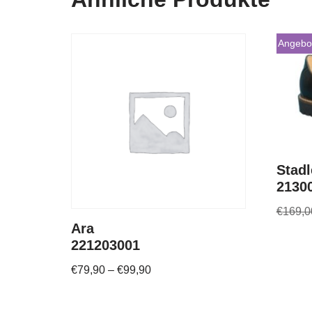
Angebo
Stadl
2130
€
169,0
Ara
221203001
€
79,90
–
€
99,90