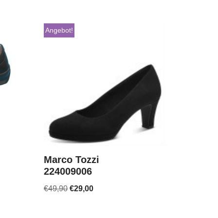
Angebot!
Marco Tozzi
224009006
€
49,90
€
29,00