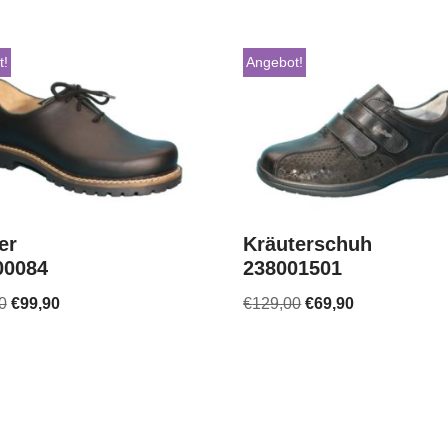
t!
Angebot!
er
Kräuterschuh
00084
238001501
0
€
99,90
€
129,00
€
69,90