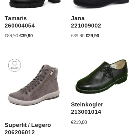
Tamaris
Jana
260004054
221009002
€
89,90
€
39,90
€
39,90
€
29,90
Steinkogler
213001014
€
219,00
Superfit / Legero
206206012