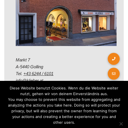
Markt 7
A-5440 Golling
Tel.
+43 6244 / 6101
info@klieber.at
Diese Website benutzt Cookies. Wenn du die Website weiter
nutzt, gehen wir von deinem Einverständnis aus.
Öffungszeiten
You may choose to prevent this website from aggregating and
analyzing the actions you take here. Doing so will protect your
privacy, but will also prevent the owner from learning from
Montag - Freitag:
your actions and creating a better experience for you and
08.00 - 12.00 Uhr
other users.
14.00 - 18.00 Uhr