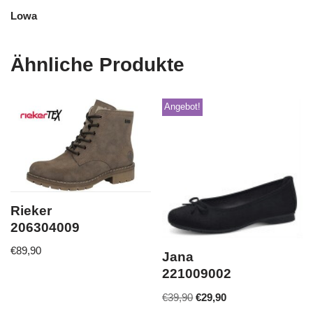
Lowa
Ähnliche Produkte
Angebot!
Rieker
206304009
€
89,90
Jana
221009002
€
39,90
€
29,90