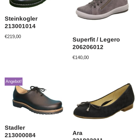
Steinkogler
213001014
€
219,00
Superfit / Legero
206206012
€
140,00
Angebot!
Stadler
Ara
213000084