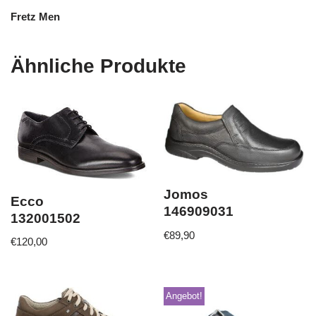
Fretz Men
Ähnliche Produkte
Jomos
Ecco
146909031
132001502
€
89,90
€
120,00
Angebot!