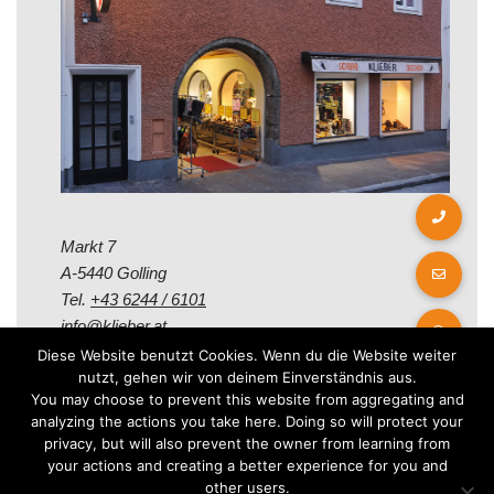
Markt 7
A-5440 Golling
Tel.
+43 6244 / 6101
info@klieber.at
Diese Website benutzt Cookies. Wenn du die Website weiter
nutzt, gehen wir von deinem Einverständnis aus.
Öffungszeiten
You may choose to prevent this website from aggregating and
analyzing the actions you take here. Doing so will protect your
privacy, but will also prevent the owner from learning from
Montag - Freitag:
your actions and creating a better experience for you and
08.00 - 12.00 Uhr
other users.