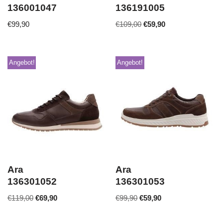
136001047
136191005
€
99,90
€
109,00
€
59,90
Angebot!
Angebot!
Ara
Ara
136301052
136301053
€
119,00
€
69,90
€
99,90
€
59,90