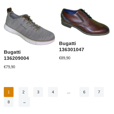
Bugatti
136301047
Bugatti
136209004
€
89,90
€
79,90
1
2
3
4
…
6
7
8
→