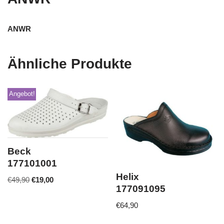
ANWR
Ähnliche Produkte
Angebot!
Beck
177101001
Helix
€
49,90
€
19,00
177091095
€
64,90