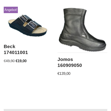
Angebot!
Beck
174011001
Jomos
€
49,90
€
19,00
160909050
€
139,00