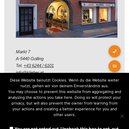
Markt 7
A-5440 Golling
Tel.
+43 6244 / 6101
info@klieber.at
Diese Website benutzt Cookies. Wenn du die Website weiter
nutzt, gehen wir von deinem Einverständnis aus.
Öffungszeiten
You may choose to prevent this website from aggregating and
analyzing the actions you take here. Doing so will protect your
privacy, but will also prevent the owner from learning from
Montag - Freitag:
your actions and creating a better experience for you and
08.00 - 12.00 Uhr
other users.
14.00 - 18.00 Uhr
Samstag:
You are not opted out. Uncheck this box to opt-out.