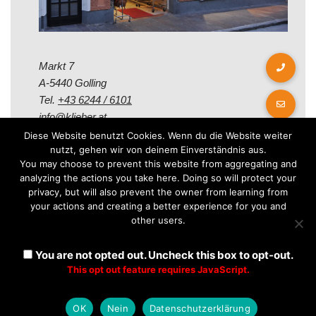
Markt 7
A-5440 Golling
Tel.
+43 6244 / 6101
info@klieber.at
Diese Website benutzt Cookies. Wenn du die Website weiter
nutzt, gehen wir von deinem Einverständnis aus.
Öffungszeiten
You may choose to prevent this website from aggregating and
analyzing the actions you take here. Doing so will protect your
privacy, but will also prevent the owner from learning from
Montag - Freitag:
your actions and creating a better experience for you and
08.00 - 12.00 Uhr
other users.
14.00 - 18.00 Uhr
Samstag:
You are not opted out. Uncheck this box to opt-out.
08.30 - 12.30 Uhr
This opt out feature requires JavaScript.
OK
Nein
Datenschutzerklärung
Neve
| Präsentiert von
WordPress