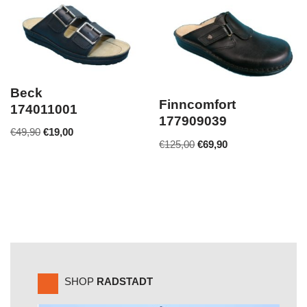
Beck
Finncomfort
174011001
177909039
€
49,90
€
19,00
€
125,00
€
69,90
SHOP
RADSTADT