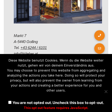
Markt 7
A-5440 Golling
Tel.
+43 6244 / 6101
info@klieber.at
Diese Website benutzt Cookies. Wenn du die Website weiter
nutzt, gehen wir von deinem Einverständnis aus.
Öffungszeiten
You may choose to prevent this website from aggregating and
analyzing the actions you take here. Doing so will protect your
privacy, but will also prevent the owner from learning from
Montag - Freitag:
your actions and creating a better experience for you and
08.00 - 12.00 Uhr
other users.
14.00 - 18.00 Uhr
Samstag:
You are not opted out. Uncheck this box to opt-out.
08.30 - 12.30 Uhr
This opt out feature requires JavaScript.