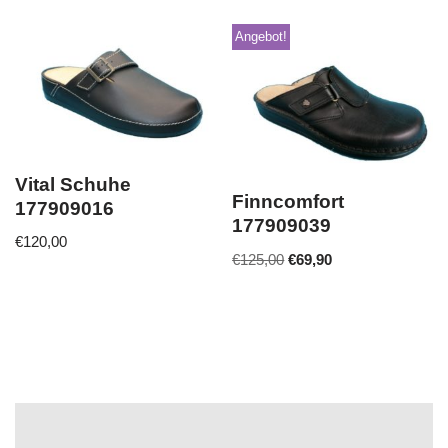
Angebot!
Vital Schuhe
Finncomfort
177909016
177909039
€
120,00
€
125,00
€
69,90