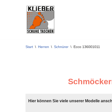
Zum
Inhalt
springen
Start
\
Herren
\
Schnürer
\
Ecco 136001011
Schmöckern
Hier können Sie viele unserer Modelle ansc