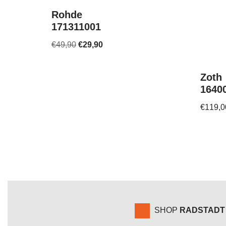
Rohde
171311001
€
49,90
€
29,90
Zoth
1640
€
119,0
SHOP
RADSTADT