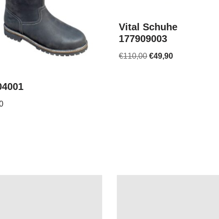
Vital Schuhe
177909003
€
110,00
€
49,90
04001
0