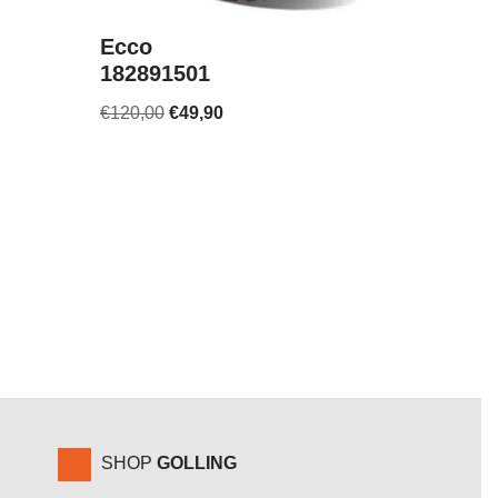
Ecco
182891501
€
120,00
€
49,90
SHOP
GOLLING