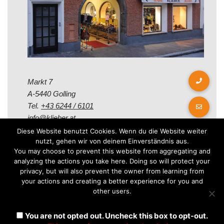
Markt 7
A-5440 Golling
Tel.
+43 6244 / 6101
info@klieber.at
Diese Website benutzt Cookies. Wenn du die Website weiter
nutzt, gehen wir von deinem Einverständnis aus.
Öffungszeiten
You may choose to prevent this website from aggregating and
analyzing the actions you take here. Doing so will protect your
privacy, but will also prevent the owner from learning from
Montag - Freitag:
your actions and creating a better experience for you and
08.00 - 12.00 Uhr
other users.
14.00 - 18.00 Uhr
Samstag:
You are not opted out. Uncheck this box to opt-out.
08.30 - 12.30 Uhr