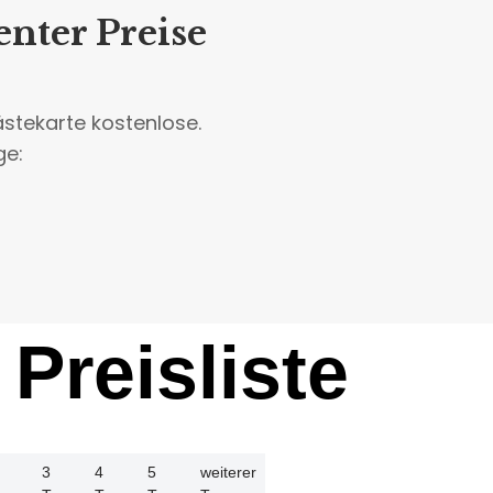
nter Preise
stekarte kostenlose.
ge:
Preisliste
3
4
5
weiterer