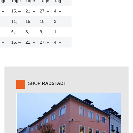
age
Tage
Tage
Tage
Tag
, –
15, –
21, –
27, –
4, –
, –
11, –
15, –
18, –
3, –
, –
6, –
8, –
9, –
1, –
, –
15, –
21, –
27, –
4, –
SHOP
RADSTADT