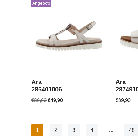
Angebot!
Ara
Ara
286401006
287491
€
89,90
€
49,90
€
89,90
1
2
3
4
…
48