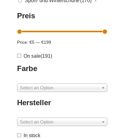
Sport- und Winterschuhe
(170)
Preis
Price:
€5
—
€199
On sale
(191)
Farbe
Select an Option
Hersteller
Select an Option
In stock