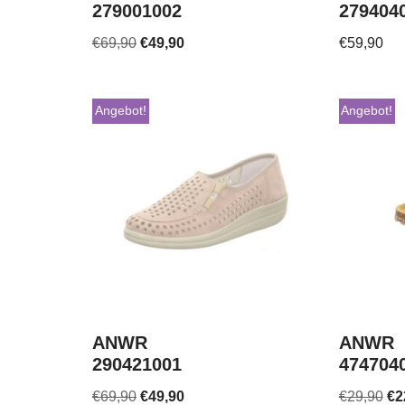
279001002
279404
€
69,90
€
49,90
€
59,90
Angebot!
Angebot!
ANWR
ANWR
290421001
474704
€
69,90
€
49,90
€
29,90
€
2