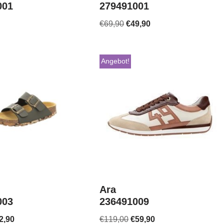
001
279491001
€
69,90
€
49,90
Angebot!
Ara
003
236491009
2,90
€
119,00
€
59,90