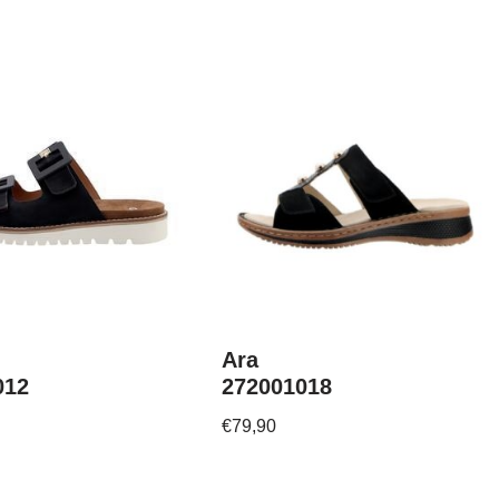
Ara
012
272001018
€
79,90