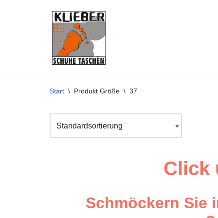
Zum
Inhalt
springen
Start
\
Produkt Größe
\
37
Click
Schmöckern Sie i