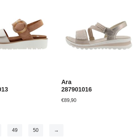
Ara
013
287901016
€
89,90
49
50
→