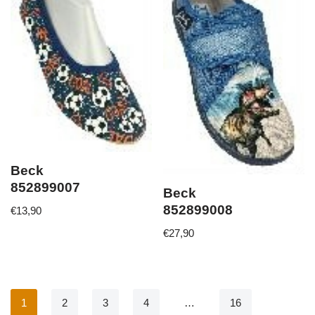
Beck
852899007
Beck
852899008
€
13,90
€
27,90
1
2
3
4
…
16