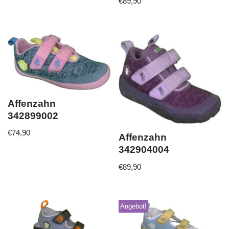
€
89,90
Affenzahn
342899002
€
74,90
Affenzahn
342904004
€
89,90
Angebot!