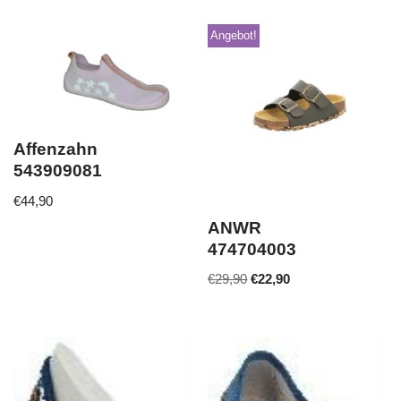
Angebot!
Affenzahn
543909081
€
44,90
ANWR
474704003
€
29,90
€
22,90