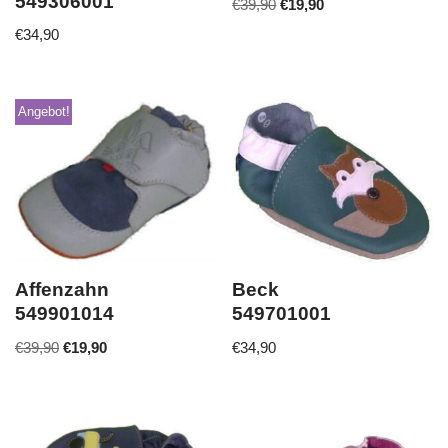
549306001
€
39,90
€
19,90
€
34,90
Angebot!
Affenzahn
Beck
549901014
549701001
€
39,90
€
19,90
€
34,90