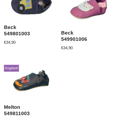
Beck
Beck
549801003
549901006
€
34,90
€
34,90
Angebot!
Melton
549811003