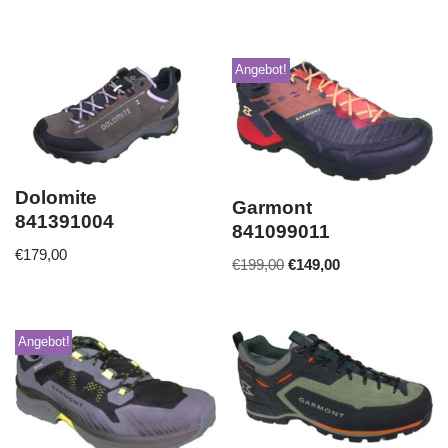
Angebot!
Dolomite
Garmont
841391004
841099011
€
179,00
€
199,00
€
149,00
Angebot!