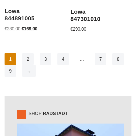
Lowa
Lowa
844891005
847301010
€
230,00
€
169,00
€
290,00
1
2
3
4
…
7
8
9
→
SHOP
RADSTADT