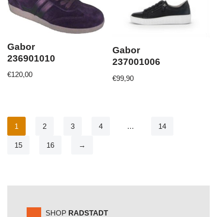
Gabor
Gabor
236901010
237001006
€
120,00
€
99,90
1
2
3
4
…
14
15
16
→
SHOP
RADSTADT