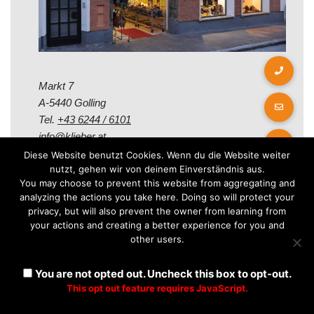
Markt 7
A-5440 Golling
Tel.
+43 6244 / 6101
info@klieber.at
Diese Website benutzt Cookies. Wenn du die Website weiter
nutzt, gehen wir von deinem Einverständnis aus.
Öffungszeiten
You may choose to prevent this website from aggregating and
analyzing the actions you take here. Doing so will protect your
privacy, but will also prevent the owner from learning from
Montag - Freitag:
your actions and creating a better experience for you and
08.00 - 12.00 Uhr
other users.
14.00 - 18.00 Uhr
Samstag:
You are not opted out. Uncheck this box to opt-out.
08.30 - 12.30 Uhr
This opt out feature requires JavaScript.