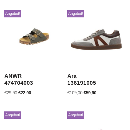
Angebot!
Angebot!
ANWR
Ara
474704003
136191005
€
29,90
€
22,90
€
109,00
€
59,90
Angebot!
Angebot!