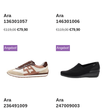
Ara
Ara
136301057
146301006
€
119,00
€
79,90
€
119,00
€
79,90
Angebot!
Angebot!
Ara
Ara
236491009
247009003