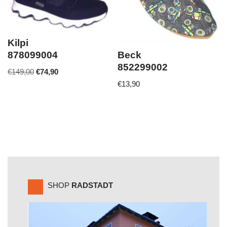
Kilpi
Beck
878099004
852299002
€
149,00
€
74,90
€
13,90
SHOP
RADSTADT