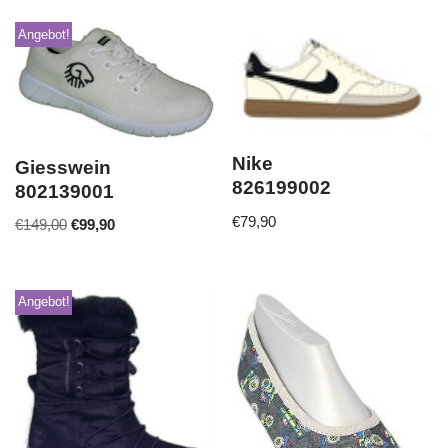
Angebot!
Nike
Giesswein
826199002
802139001
€
79,90
€
149,00
€
99,90
Angebot!