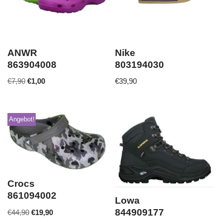
ANWR
Nike
863904008
803194030
€
7,90
€
1,00
€
39,90
Angebot!
Crocs
861094002
Lowa
844909177
€
44,90
€
19,90