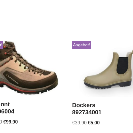
t!
Angebot!
ont
Dockers
96004
892734001
0
€
99,90
€
39,90
€
5,00