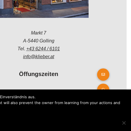
Markt 7
A-5440 Golling
Tel.
+43 6244 / 6101
info@klieber.at
Öffungszeiten
Montag - Freitag:
Einverständnis aus.
08.00 - 12.00 Uhr
t will also prevent the owner from learning from your actions and
14.00 - 18.00 Uhr
Samstag:
08.30 - 12.30 Uhr