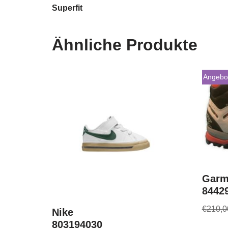
Superfit
Ähnliche Produkte
Angebo
Garm
8442
€
210,0
Nike
803194030