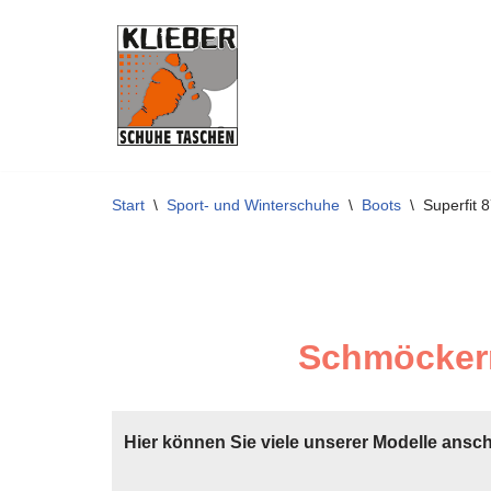
Zum
Inhalt
springen
Start
\
Sport- und Winterschuhe
\
Boots
\
Superfit
Schmöckern
Hier können Sie viele unserer Modelle ansc