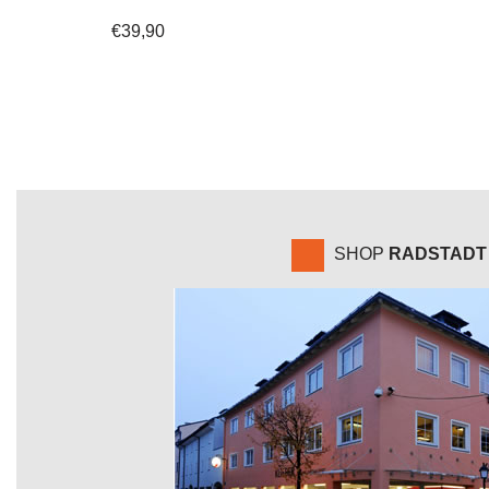
€
39,90
SHOP
RADSTADT