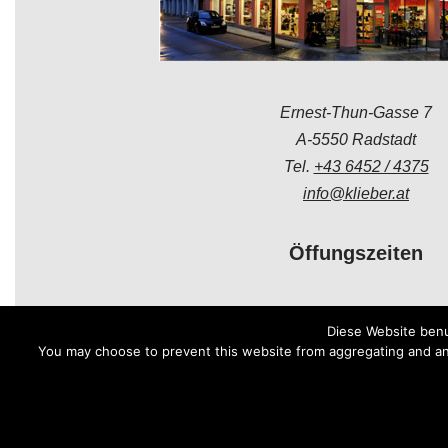
Ernest-Thun-Gasse 7
A-5550 Radstadt
Tel.
+43 6452 / 4375
info@klieber.at
Öffungszeiten
Montag - Freitag:
Diese Website benu
08.00 - 12.00 Uhr
You may choose to prevent this website from aggregating and anal
14.00 - 18.00 Uhr
Samstag:
08.30 - 12.00 Uhr