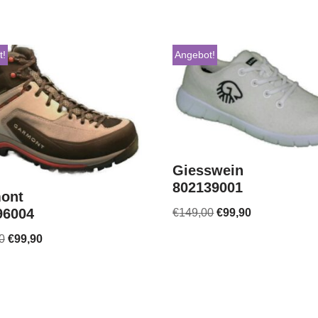
t!
Angebot!
Giesswein
802139001
ont
96004
€
149,00
€
99,90
0
€
99,90