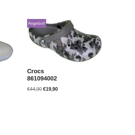
Angebot!
Crocs
861094002
€
44,90
€
19,90