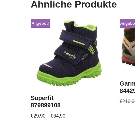
Ähnliche Produkte
Angebot!
Angebo
Garm
8442
Superfit
€
210,0
879899108
€
29,90
–
€
64,90