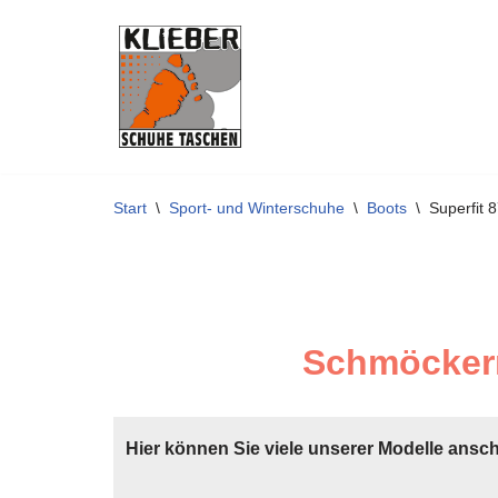
Zum
Inhalt
springen
Start
\
Sport- und Winterschuhe
\
Boots
\
Superfit
Schmöckern
Hier können Sie viele unserer Modelle ansc