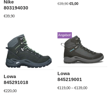
Nike
€
39,90
€
5,00
803194030
€
39,90
Angebot!
Lowa
Lowa
845219001
845291018
€
119,00
–
€
139,00
€
220,00