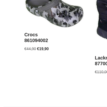
Crocs
861094002
€
44,90
€
19,90
Lack
8770
€
110,0