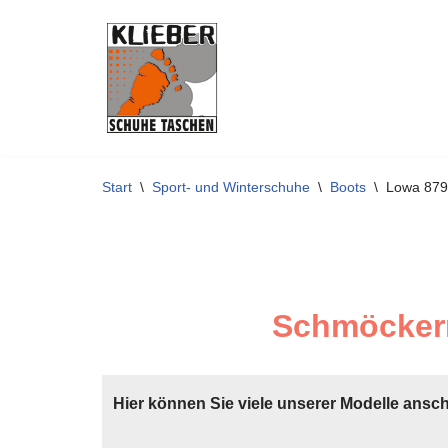
Zum
Inhalt
springen
Start
\
Sport- und Winterschuhe
\
Boots
\
Lowa 87
Schmöckern
Hier können Sie viele unserer Modelle ansc