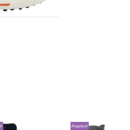
t!
Angebot!