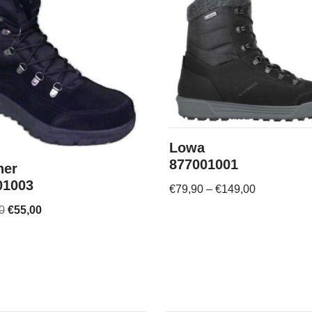
Lowa
877001001
ner
01003
€
79,90
–
€
149,00
0
€
55,00