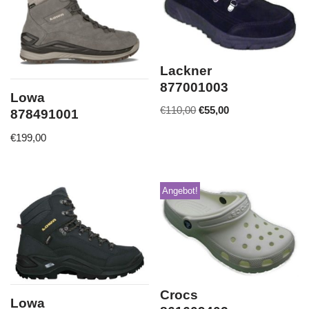
Lackner
877001003
Lowa
€
110,00
€
55,00
878491001
€
199,00
Angebot!
Crocs
Lowa