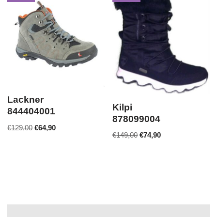
Lackner
Kilpi
844404001
878099004
€
129,00
€
64,90
€
149,00
€
74,90