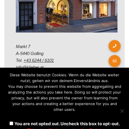
Markt 7
A-5440 Golling
Tel.
+43 6244 / 6101
info@klieber.at
Diese Website benutzt Cookies. Wenn du die Website weiter
nutzt, gehen wir von deinem Einverständnis aus.
Öffungszeiten
You may choose to prevent this website from aggregating and
analyzing the actions you take here. Doing so will protect your
privacy, but will also prevent the owner from learning from
Montag - Freitag:
your actions and creating a better experience for you and
08.00 - 12.00 Uhr
other users.
14.00 - 18.00 Uhr
Samstag:
You are not opted out. Uncheck this box to opt-out.
08.30 - 12.30 Uhr