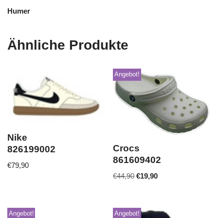
Humer
Ähnliche Produkte
Angebot!
Nike
Crocs
826199002
861609402
€
79,90
€
44,90
€
19,90
Angebot!
Angebot!