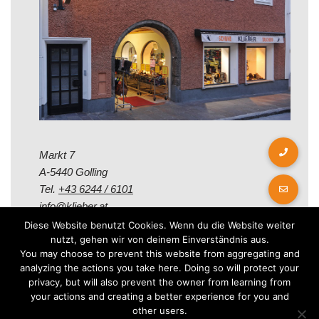
Markt 7
A-5440 Golling
Tel.
+43 6244 / 6101
info@klieber.at
Diese Website benutzt Cookies. Wenn du die Website weiter
nutzt, gehen wir von deinem Einverständnis aus.
Öffungszeiten
You may choose to prevent this website from aggregating and
analyzing the actions you take here. Doing so will protect your
privacy, but will also prevent the owner from learning from
Montag - Freitag:
your actions and creating a better experience for you and
08.00 - 12.00 Uhr
other users.
14.00 - 18.00 Uhr