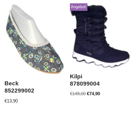
Angebot!
Kilpi
Beck
878099004
852299002
€
149,00
€
74,90
€
13,90