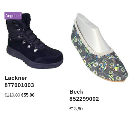
Angebot!
Lackner
877001003
Beck
€
110,00
€
55,00
852299002
€
13,90