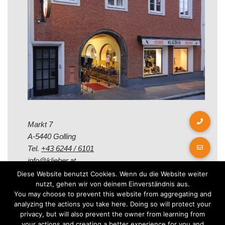
Markt 7
A-5440 Golling
Tel.
+43 6244 / 6101
info@klieber.at
Diese Website benutzt Cookies. Wenn du die Website weiter
nutzt, gehen wir von deinem Einverständnis aus.
Öffungszeiten
You may choose to prevent this website from aggregating and
analyzing the actions you take here. Doing so will protect your
privacy, but will also prevent the owner from learning from
Montag - Freitag:
your actions and creating a better experience for you and