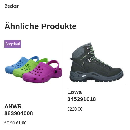
Becker
Ähnliche Produkte
Angebot!
Lowa
845291018
ANWR
€
220,00
863904008
€
7,90
€
1,00