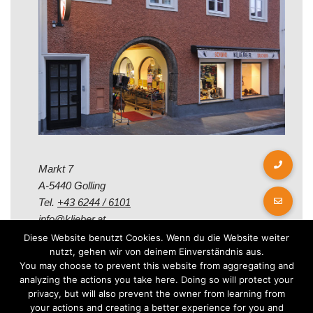
Markt 7
A-5440 Golling
Tel.
+43 6244 / 6101
info@klieber.at
Diese Website benutzt Cookies. Wenn du die Website weiter
nutzt, gehen wir von deinem Einverständnis aus.
Öffungszeiten
You may choose to prevent this website from aggregating and
analyzing the actions you take here. Doing so will protect your
privacy, but will also prevent the owner from learning from
Montag - Freitag:
your actions and creating a better experience for you and
08.00 - 12.00 Uhr