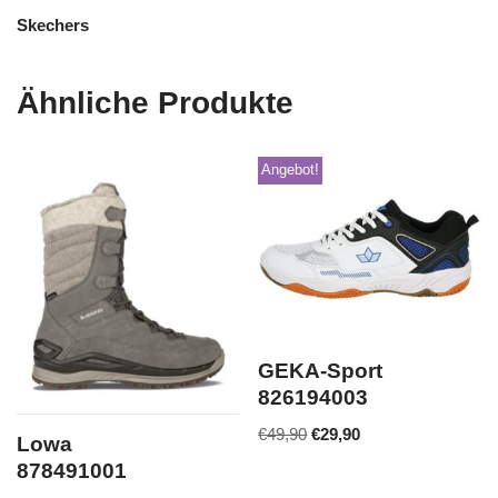
Skechers
Ähnliche Produkte
Angebot!
GEKA-Sport
826194003
€
49,90
€
29,90
Lowa
878491001