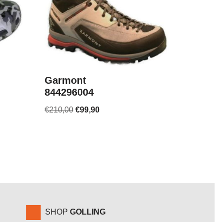
Garmont
844296004
€
210,00
€
99,90
SHOP
GOLLING