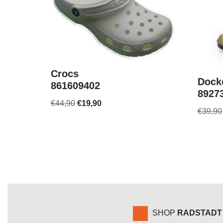
Crocs
Dock
861609402
8927
€
44,90
€
19,90
€
39,90
SHOP
RADSTADT