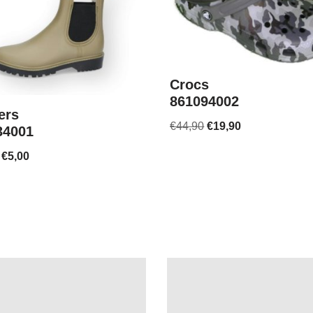
Crocs
861094002
ers
€
44,90
€
19,90
34001
€
5,00