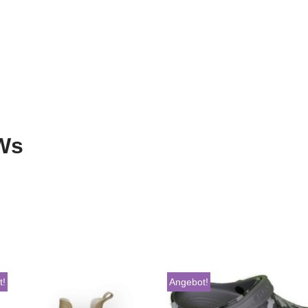
Ws
t!
Angebot!